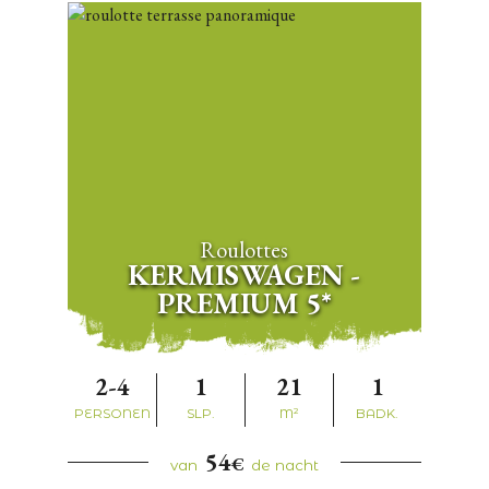
Roulottes
KERMISWAGEN -
PREMIUM 5*
2-4
1
21
1
PERSONEN
SLP.
M²
BADK.
54
€
van
de nacht