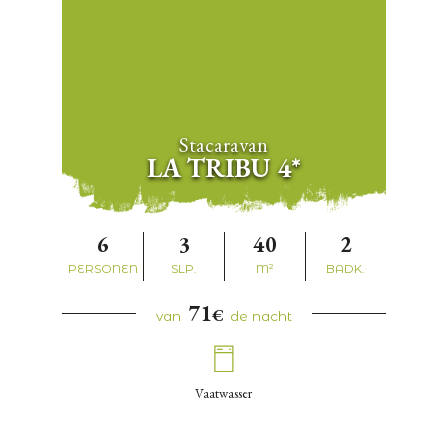
Stacaravan
LA TRIBU 4*
6
3
40
2
PERSONEN
SLP.
M²
BADK.
71
€
van
de nacht
Vaatwasser