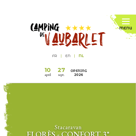
MENU
FR
EN
NL
10
27
OPENING
april
sept.
2026
Stacaravan
FLORÈS - CONFORT 3*