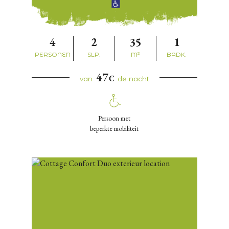
4
2
35
1
PERSONEN
SLP.
M²
BADK.
47
€
van
de nacht
Persoon met
beperkte mobiliteit