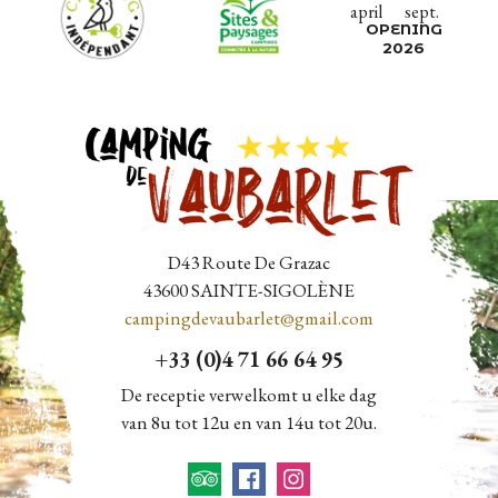
april
sept.
OPENING
2026
D43 Route De Grazac
43600
SAINTE-SIGOLÈNE
campingdevaubarlet@gmail.com
+33 (0)4 71 66 64 95
De receptie verwelkomt u elke dag
van 8u tot 12u en van 14u tot 20u.