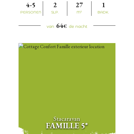
4-5
2
27
1
PERSONEN
SLP.
M²
BADK.
64
€
van
de nacht
Stacaravan
FAMILLE 5*