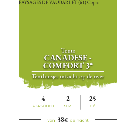
Tents
CANADESE -
COMFORT 3*
Tenthuisjes uitzicht op de river
4
2
25
PERSONEN
SLP.
M²
38
€
van
de nacht