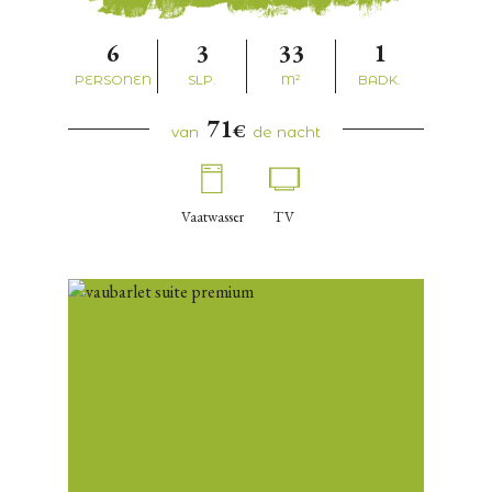
6
3
33
1
PERSONEN
SLP.
M²
BADK.
71
€
van
de nacht
Vaatwasser
TV