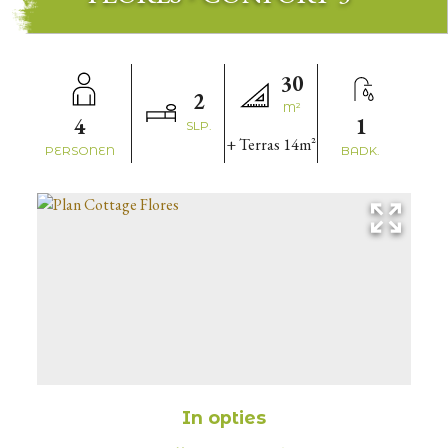
30
2
M²
4
1
SLP.
+ Terras
14m²
PERSONEN
BADK.
In opties