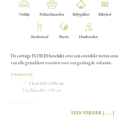
Ontbijt
Picknickmanden
Babypakket
Babybed
Kinderstoel
Sheets
Huishouden
De cottage FLORES beschikt over een overdekt terras en is
van alle gemakken voorzien voor een geslaagde vakantie.
2 Kamer(s)
1 bed 160 x 200 cm
2 bedden 80 x 190 cm
Woonkamer
Ovale tafel met 4 stoelen
LEES VERDER
Hoekbank