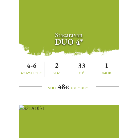
Stacaravan
DUO 4*
4-6
2
33
1
PERSONEN
SLP.
M²
BADK.
48
€
van
de nacht