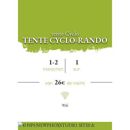
tente Cyclo
TENTE CYCLO-RANDO
1-2
1
PERSONEN
SLP.
26
€
van
de nacht
Wifi