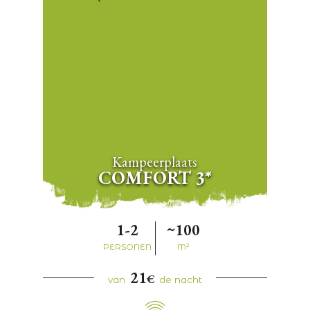
Kampeerplaats
COMFORT 3*
1-2
~100
PERSONEN
M²
21
€
van
de nacht