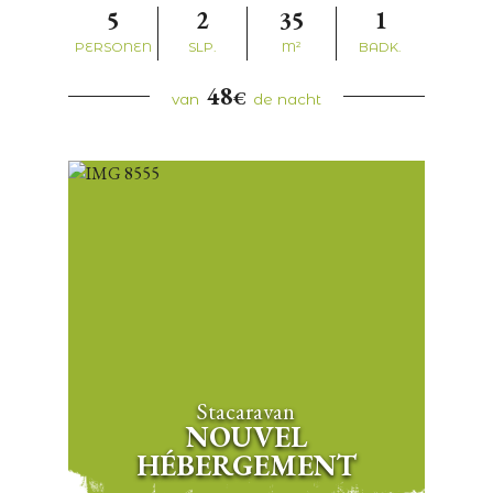
5
2
35
1
PERSONEN
SLP.
M²
BADK.
48
€
van
de nacht
Stacaravan
NOUVEL
HÉBERGEMENT