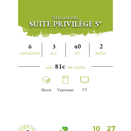
Stacaravan
SUITE PRIVILÈGE 5*
6
3
40
2
PERSONEN
SLP.
M²
BADK.
81
€
van
de nacht
Sheets
Vaatwasser
TV
10
27