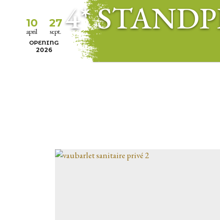
4* STANDP
10
27
april
sept.
OPENING
2026