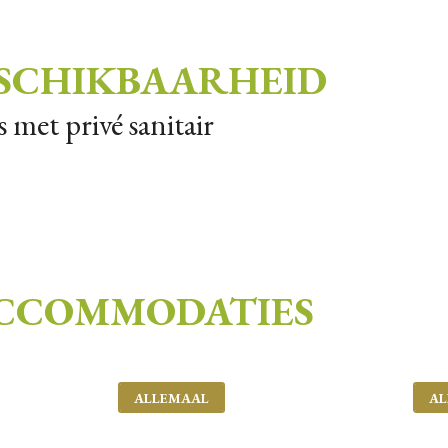
ESCHIKBAARHEID
 met privé sanitair
ACCOMMODATIES
L PERSONEN
AANTAL KAMERS
ALLEMAAL
A