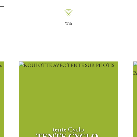
Wifi
tente Cyclo
TENTE CYCLO-