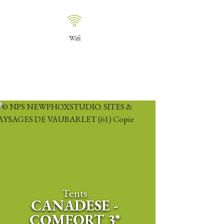
Wifi
Tents
CANADESE -
COMFORT 3*