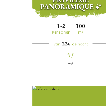
PANORAMIQUE 4*
1-2
100
PERSONEN
M²
22
€
van
de nacht
Wifi