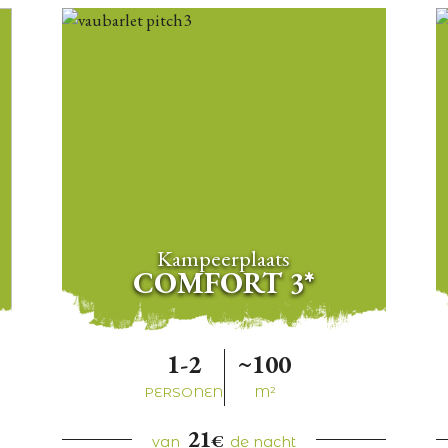
Kampeerplaats
COMFORT 3*
1-2
~100
PERSONEN
M²
21
€
van
de nacht