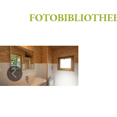
FOTOBIBLIOTHE
4* standplaats met privé sanit