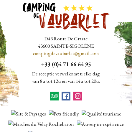
D43 Route De Grazac
43600
SAINTE-SIGOLÈNE
campingdevaubarlet@gmail.com
+33 (0)4 71 66 64 95
De receptie verwelkomt u elke dag
van 8u tot 12u en van 14u tot 20u.