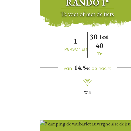
RANDO 1*
te voet of met de fiets
30 tot
1
40
PERSONEN
M²
14.5
€
van
de nacht
Wifi