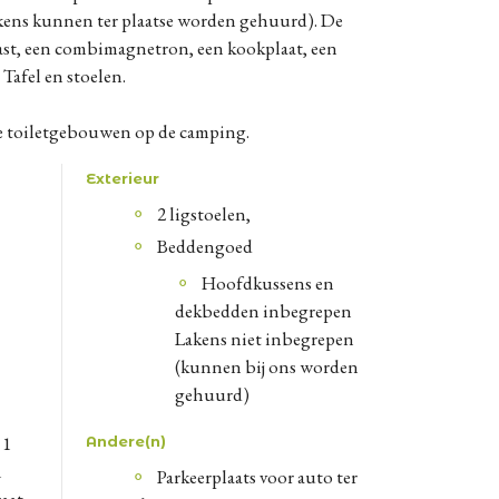
kens kunnen ter plaatse worden gehuurd). De
kast, een combimagnetron, een kookplaat, een
 Tafel en stoelen.
de toiletgebouwen op de camping.
Exterieur
2 ligstoelen,
Beddengoed
Hoofdkussens en
dekbedden inbegrepen
Lakens niet inbegrepen
(kunnen bij ons worden
gehuurd)
 1
Andere(n)
1
Parkeerplaats voor auto ter