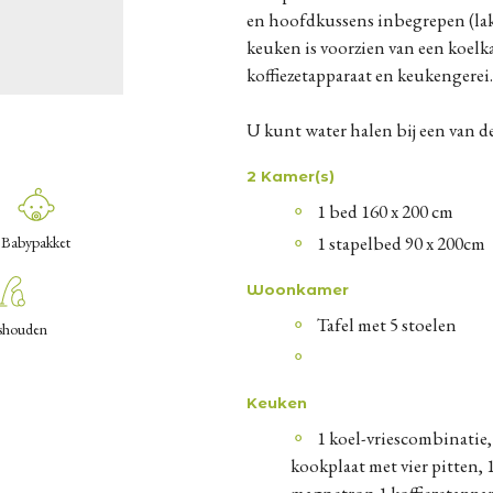
en hoofdkussens inbegrepen (la
keuken is voorzien van een koel
koffiezetapparaat en keukengerei.
U kunt water halen bij een van 
2 Kamer(s)
1 bed 160 x 200 cm
1 stapelbed 90 x 200cm
Babypakket
Woonkamer
Tafel met 5 stoelen
shouden
Keuken
1 koel-vriescombinatie,
kookplaat met vier pitten, 