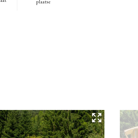
aat
plaatse