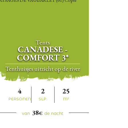
Tents
CANADESE -
COMFORT 3*
Tenthuisjes uitzicht op de river
4
2
25
PERSONEN
SLP.
M²
38
€
van
de nacht