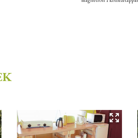
magnetron 1 koffiezetappar
EK