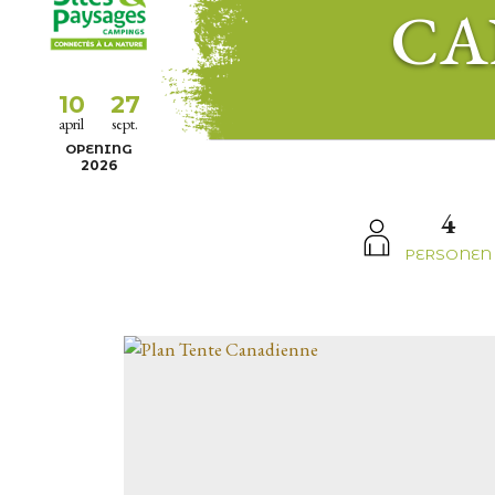
CA
10
27
april
sept.
OPENING
2026
4
PERSONEN