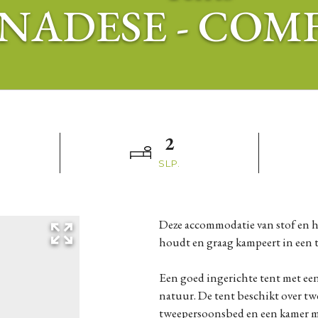
NADESE - COMF
2
SLP.
Deze accommodatie van stof en hout is perfect voor iedereen die van eenvoud
houdt en graag kampeert in een te
Een goed ingerichte tent met een
natuur. De tent beschikt over tw
tweepersoonsbed en een kamer m