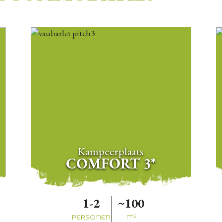
Kampeerplaats
COMFORT 3*
1-2
~100
PERSONEN
M²