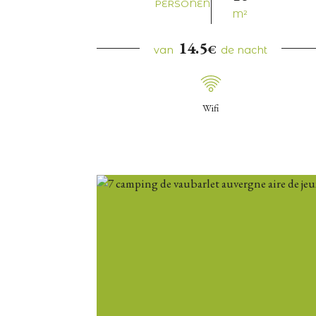
PERSONEN
M²
14.5
€
van
de nacht
Wifi