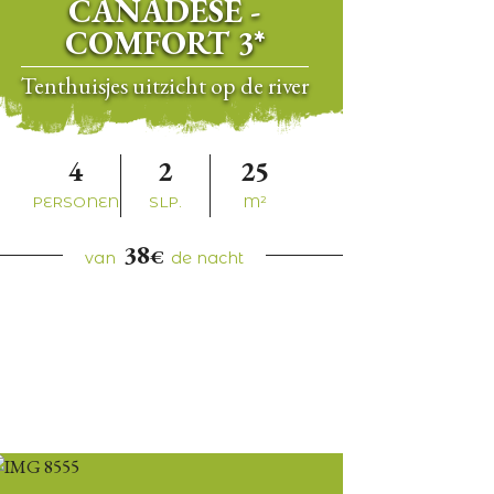
CANADESE -
COMFORT 3*
Tenthuisjes uitzicht op de river
4
2
25
PERSONEN
SLP.
M²
38
€
van
de nacht