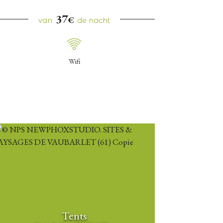
37
€
van
de nacht
Wifi
Tents