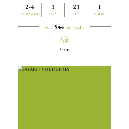
2-4
1
21
1
PERSONEN
SLP.
M²
BADK.
54
€
van
de nacht
Sheets