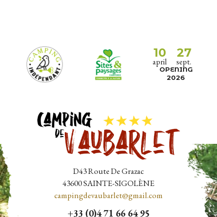
10
27
april
sept.
OPENING
2026
D43 Route De Grazac
43600
SAINTE-SIGOLÈNE
campingdevaubarlet@gmail.com
+33 (0)4 71 66 64 95