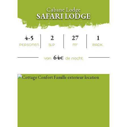
Cabane Lodge
SAFARI LODGE
4-5
2
27
1
PERSONEN
SLP.
M²
BADK.
64
€
van
de nacht