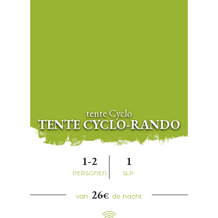
tente Cyclo
TENTE CYCLO-RANDO
1-2
1
PERSONEN
SLP.
26
€
van
de nacht