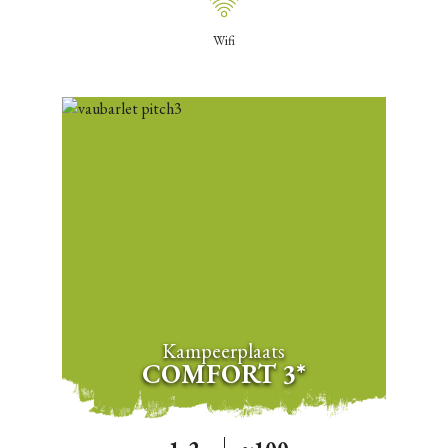
Wifi
Kampeerplaats
COMFORT 3*