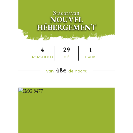
Stacaravan
NOUVEL
HÉBERGEMENT
4
29
1
PERSONEN
M²
BADK.
48
€
van
de nacht