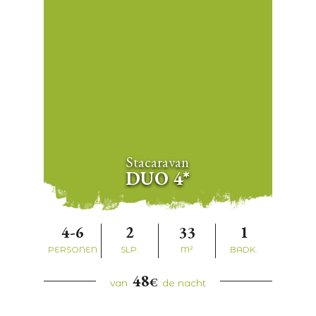
Stacaravan
DUO 4*
4-6
2
33
1
PERSONEN
SLP.
M²
BADK.
48
€
van
de nacht