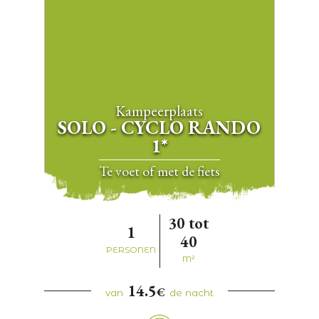
Kampeerplaats
SOLO - CYCLO RANDO
1*
te voet of met de fiets
30 tot
1
40
PERSONEN
M²
14.5
€
van
de nacht