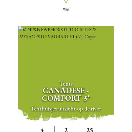
Wifi
Tents
CANADESE -
COMFORT 3*
Tenthuisjes uitzicht op de river
4
2
25