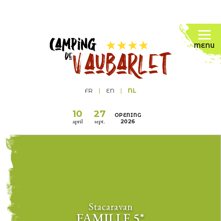
MENU
FR
EN
NL
10
27
OPENING
april
sept.
2026
Stacaravan
FAMILLE 5*