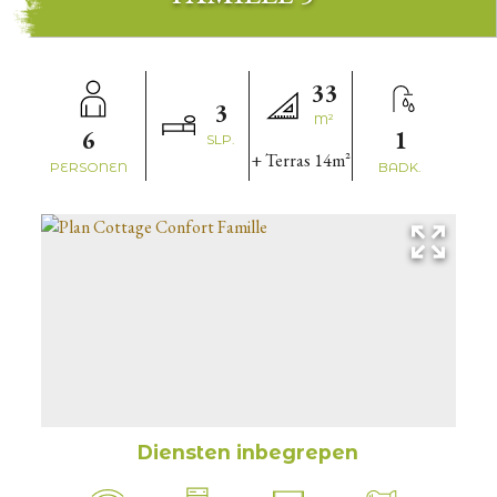
33
3
M²
6
1
SLP.
+ Terras
14m²
PERSONEN
BADK.
Diensten inbegrepen