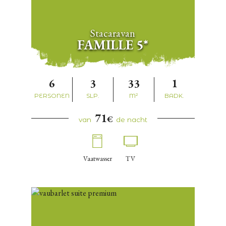
Stacaravan
FAMILLE 5*
6
3
33
1
PERSONEN
SLP.
M²
BADK.
71
€
van
de nacht
Vaatwasser
TV