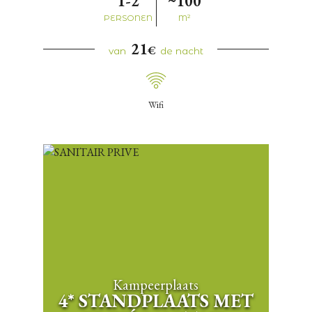
1-2
~100
PERSONEN
M²
21
€
van
de nacht
Wifi
Kampeerplaats
4* STANDPLAATS MET