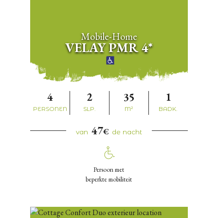
Mobile-Home
VELAY PMR 4*
4
2
35
1
PERSONEN
SLP.
M²
BADK.
47
€
van
de nacht
Persoon met
beperkte mobiliteit