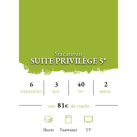
Stacaravan
SUITE PRIVILÈGE 5*
6
3
40
2
PERSONEN
SLP.
M²
BADK.
81
€
van
de nacht
Sheets
Vaatwasser
TV