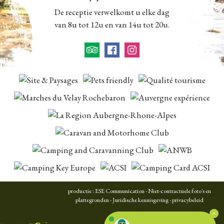
De receptie verwelkomt u elke dag
van 8u tot 12u en van 14u tot 20u.
productie :
ESE Communication
- Niet-contractuele foto's en
plattegronden -
Juridische kennisgeving
-
privacybeleid