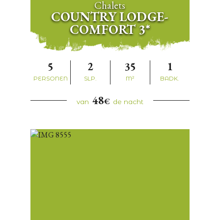
Chalets
COUNTRY LODGE-
COMFORT 3*
5
2
35
1
PERSONEN
SLP.
M²
BADK.
48
€
van
de nacht