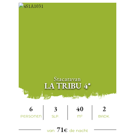
Stacaravan
LA TRIBU 4*
6
3
40
2
PERSONEN
SLP.
M²
BADK.
71
€
van
de nacht