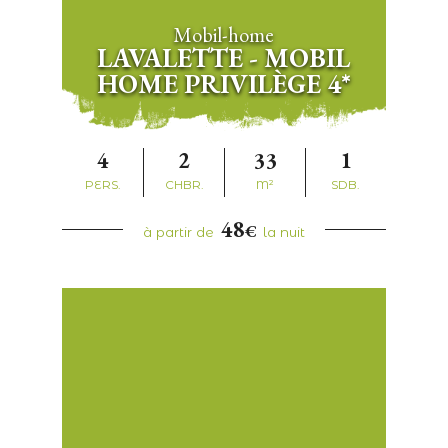
Mobil-home
LAVALETTE - MOBIL
HOME PRIVILÈGE 4*
4
2
33
1
PERS.
CHBR.
M²
SDB.
48
€
à partir de
la nuit