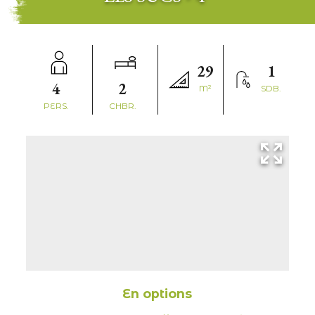
29
1
4
2
M²
SDB.
PERS.
CHBR.
En options