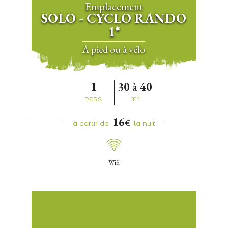
Emplacement
SOLO - CYCLO RANDO
1*
à pied ou à vélo
1
30 à 40
PERS.
M²
16
€
à partir de
la nuit
Wifi