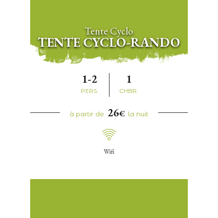
Tente Cyclo
TENTE CYCLO-RANDO
1-2
1
PERS.
CHBR.
26
€
à partir de
la nuit
Wifi