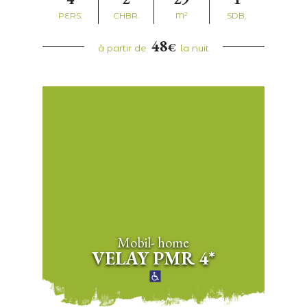
PERS.
CHBR.
M²
SDB.
48
€
à partir de
la nuit
Mobil- home
VELAY PMR 4*