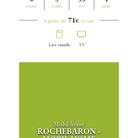
PERS.
CHBR.
M²
SDB.
71
€
à partir de
la nuit
Lave vaisselle
TV
Mobil-home
ROCHEBARON -