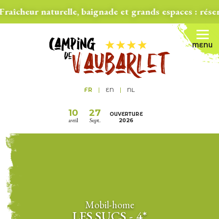
ur naturelle, baignade et grands espaces : réservez v
MENU
FR
EN
NL
10
27
OUVERTURE
avril
Sept.
2026
Mobil-home
LES SUCS - 4*