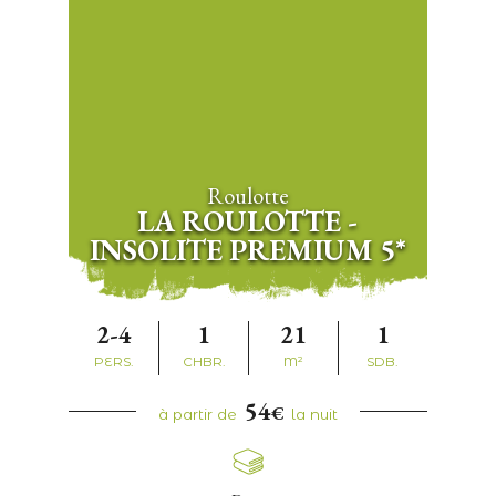
Roulotte
LA ROULOTTE -
INSOLITE PREMIUM 5*
2-4
1
21
1
PERS.
CHBR.
M²
SDB.
54
€
à partir de
la nuit