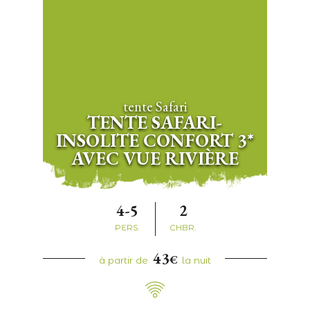
tente Safari
TENTE SAFARI-
INSOLITE CONFORT 3*
AVEC VUE RIVIÈRE
4-5
2
PERS.
CHBR.
43
€
à partir de
la nuit