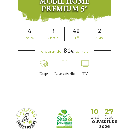
MOBIL HOME
PREMIUM 5*
6
3
40
2
PERS.
CHBR.
M²
SDB.
81
€
à partir de
la nuit
Draps
Lave vaisselle
TV
10
27
avril
Sept.
OUVERTURE
2026