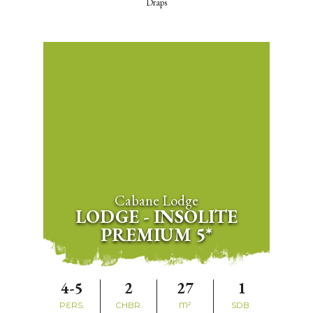
Draps
Cabane Lodge
LODGE - INSOLITE
PREMIUM 5*
4-5
2
27
1
PERS.
CHBR.
M²
SDB.