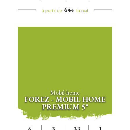
64
€
à partir de
la nuit
Mobil-home
FOREZ - MOBIL HOME
PREMIUM 5*
6
3
33
1