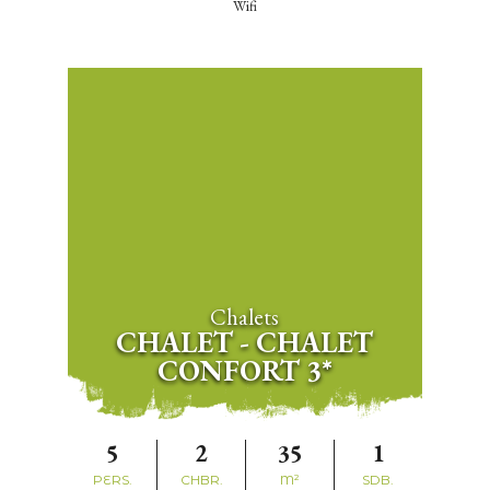
Wifi
Chalets
CHALET - CHALET
CONFORT 3*
5
2
35
1
PERS.
CHBR.
M²
SDB.