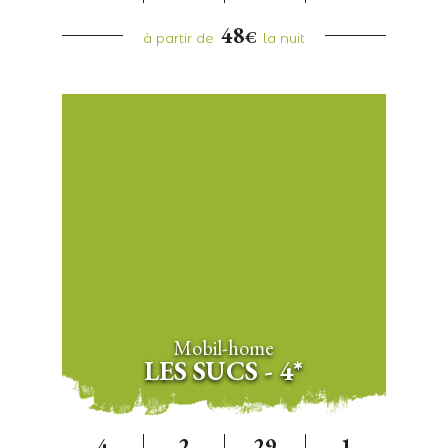
48
€
à partir de
la nuit
Mobil-home
LES SUCS - 4*
4
2
29
1