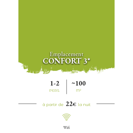
Emplacement
CONFORT 3*
1-2
~100
PERS.
M²
22
€
à partir de
la nuit
Wifi