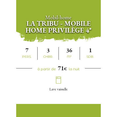
Mobil-home
LA TRIBU - MOBILE
HOME PRIVILÈGE 4*
7
3
36
1
PERS.
CHBR.
M²
SDB.
71
€
à partir de
la nuit
Lave vaisselle