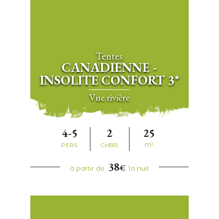
Tentes
CANADIENNE -
INSOLITE CONFORT 3*
Vue rivière
4-5
2
25
PERS.
CHBR.
M²
38
€
à partir de
la nuit