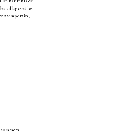
r les hauteurs de
s villages et les
 contemporain ,