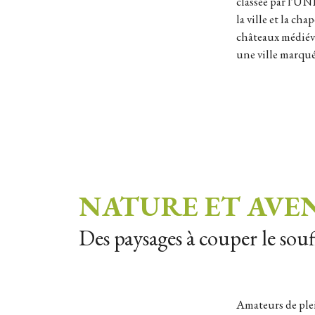
classée par l'UN
la ville et la ch
châteaux médiéva
une ville marqué
NATURE ET AVE
Des paysages à couper le souf
Amateurs de plein air, partez à la découverte de panoramas exceptionnels ! Entre les sommets