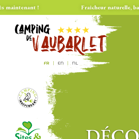
intenant !
Fraîcheur naturelle, baigna
FR
EN
NL
DÉCO