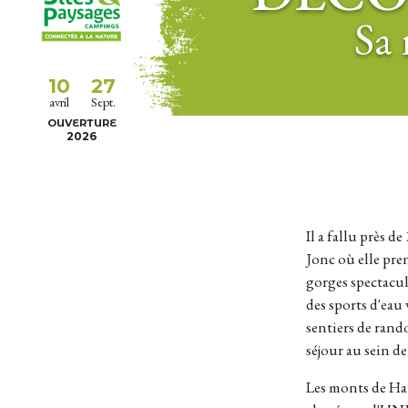
Sa 
10
27
avril
Sept.
OUVERTURE
2026
Il a fallu près de 300 volcans pour dessiner les reliefs de la Haute-Loire. Depuis le Mont Gerbier de
Jonc où elle pre
gorges spectacul
des sports d'eau
sentiers de rand
séjour au sein d
Les monts de Haute-Loire abritent un riche patrimoine dont le Puy-en-Velay est le joyau. Cette cité